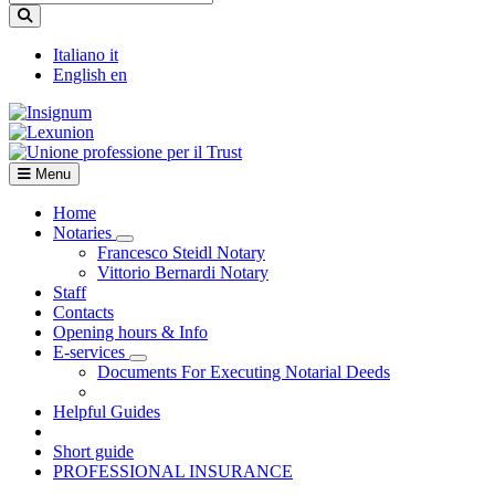
Italiano
it
English
en
Menu
Home
Notaries
Visualizza menù di secondo livello
Francesco Steidl Notary
Vittorio Bernardi Notary
Staff
Contacts
Opening hours & Info
E-services
Visualizza menù di secondo livello
Documents For Executing Notarial Deeds
Helpful Guides
Short guide
PROFESSIONAL INSURANCE